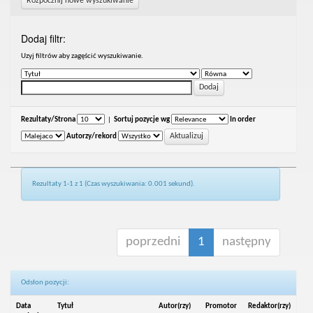
Rozpocznij nowe wyszukiwanie
Dodaj filtr:
Uzyj filtrów aby zagęścić wyszukiwanie.
Rezultaty/Strona
|
Sortuj pozycje wg
In order
Autorzy/rekord
Rezultaty 1-1 z 1 (Czas wyszukiwania: 0.001 sekund).
poprzedni
1
następny
Odsłon pozycji:
Data
Tytuł
Autor(rzy)
Promotor
Redaktor(rzy)