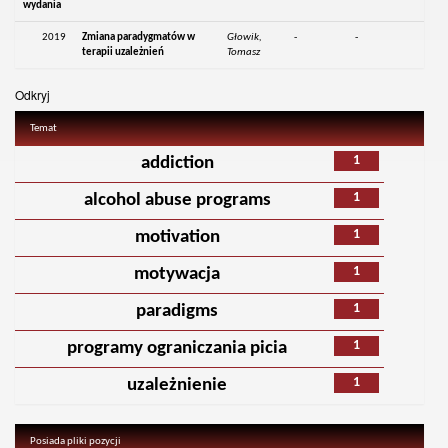
wydania
2019
Zmiana paradygmatów w
Głowik,
-
-
terapii uzależnień
Tomasz
Odkryj
Temat
1
addiction
1
alcohol abuse programs
1
motivation
1
motywacja
1
paradigms
1
programy ograniczania picia
1
uzależnienie
Posiada pliki pozycji