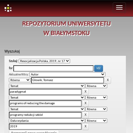
Skip
REPOZYTORIUM UNIWERSYTETU
navigation
W BIAŁYMSTOKU
Wyszukaj
Szukaj:
for
Aktualne filtry: