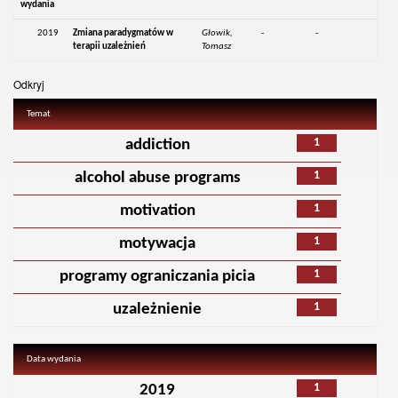
wydania
2019
Zmiana paradygmatów w
Głowik,
-
-
terapii uzależnień
Tomasz
Odkryj
Temat
1
addiction
1
alcohol abuse programs
1
motivation
1
motywacja
1
programy ograniczania picia
1
uzależnienie
Data wydania
1
2019