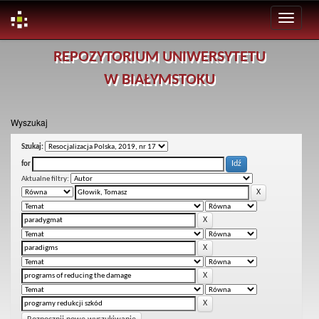
Skip
REPOZYTORIUM UNIWERSYTETU
navigation
W BIAŁYMSTOKU
Wyszukaj
Szukaj:
for
Aktualne filtry: