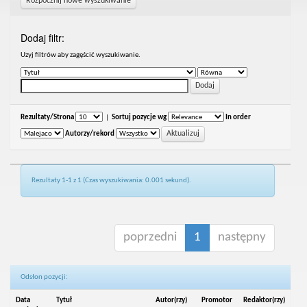
Rozpocznij nowe wyszukiwanie
Dodaj filtr:
Uzyj filtrów aby zagęścić wyszukiwanie.
Rezultaty/Strona
|
Sortuj pozycje wg
In order
Autorzy/rekord
Rezultaty 1-1 z 1 (Czas wyszukiwania: 0.001 sekund).
poprzedni
1
następny
Odsłon pozycji:
Data
Tytuł
Autor(rzy)
Promotor
Redaktor(rzy)