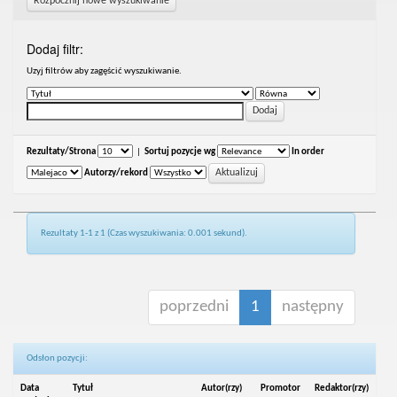
Rozpocznij nowe wyszukiwanie
Dodaj filtr:
Uzyj filtrów aby zagęścić wyszukiwanie.
Rezultaty/Strona
|
Sortuj pozycje wg
In order
Autorzy/rekord
Rezultaty 1-1 z 1 (Czas wyszukiwania: 0.001 sekund).
poprzedni
1
następny
Odsłon pozycji:
Data
Tytuł
Autor(rzy)
Promotor
Redaktor(rzy)