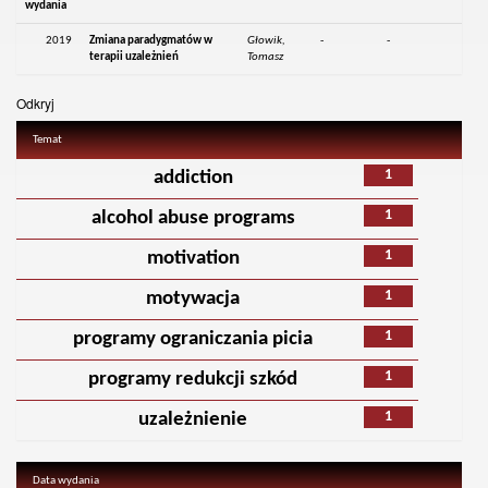
wydania
2019
Zmiana paradygmatów w
Głowik,
-
-
terapii uzależnień
Tomasz
Odkryj
Temat
1
addiction
1
alcohol abuse programs
1
motivation
1
motywacja
1
programy ograniczania picia
1
programy redukcji szkód
1
uzależnienie
Data wydania