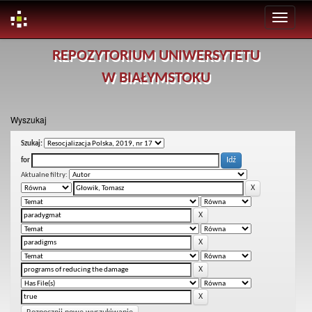
Skip
REPOZYTORIUM UNIWERSYTETU
navigation
W BIAŁYMSTOKU
Wyszukaj
Szukaj:
for
Aktualne filtry: