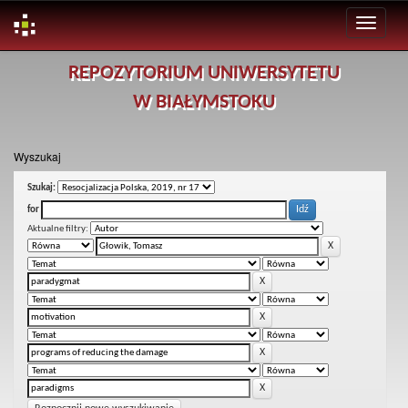
Skip
REPOZYTORIUM UNIWERSYTETU
navigation
W BIAŁYMSTOKU
Wyszukaj
Szukaj:
for
Aktualne filtry: