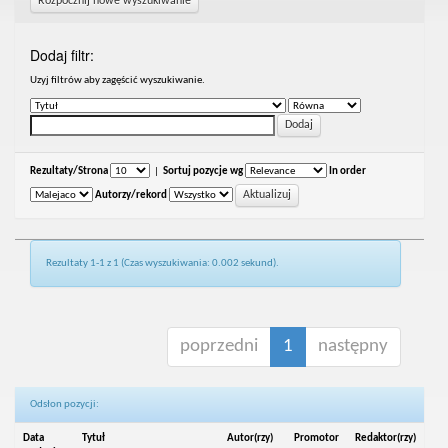
Rozpocznij nowe wyszukiwanie
Dodaj filtr:
Uzyj filtrów aby zagęścić wyszukiwanie.
Rezultaty/Strona
|
Sortuj pozycje wg
In order
Autorzy/rekord
Rezultaty 1-1 z 1 (Czas wyszukiwania: 0.002 sekund).
poprzedni
1
następny
Odsłon pozycji:
Data
Tytuł
Autor(rzy)
Promotor
Redaktor(rzy)