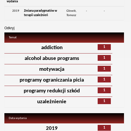
wydania
2019
Zmiana paradygmatów w
Głowik,
-
-
terapii uzależnień
Tomasz
Odkryj
Temat
1
addiction
1
alcohol abuse programs
1
motywacja
1
programy ograniczania picia
1
programy redukcji szkód
1
uzależnienie
Data wydania
1
2019