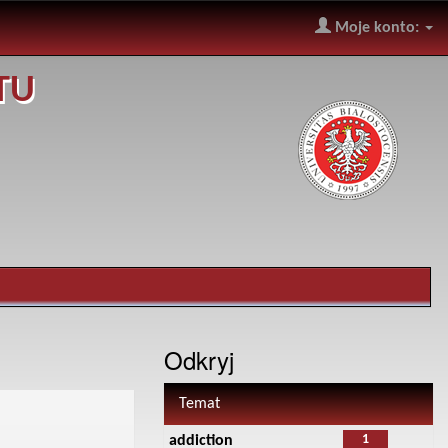
Moje konto:
TU
Odkryj
Temat
1
addiction