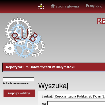
Przeglądaj:
Strona główna
Skip
R
navigation
Repozytorium Uniwersytetu w Białymstoku
Wyszukaj
Szukanie zaawansowane
Zespoły i Kolekcje
Szukaj:
for