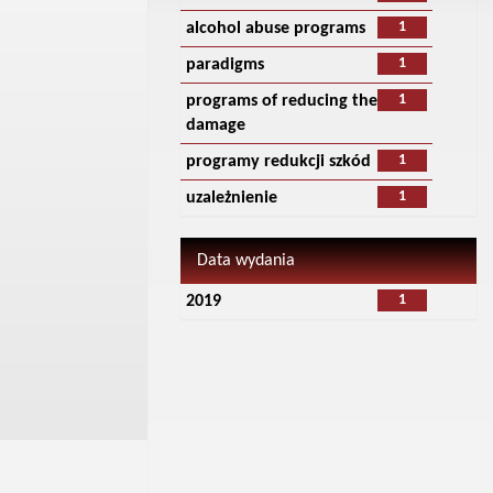
1
alcohol abuse programs
1
paradigms
1
programs of reducing the
damage
1
programy redukcji szkód
1
uzależnienie
Data wydania
1
2019