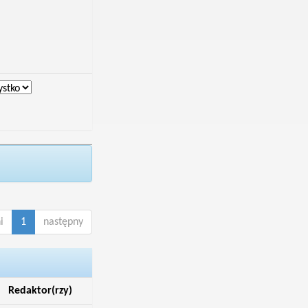
i
1
następny
Redaktor(rzy)