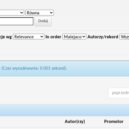
cje wg
In order
Autorzy/rekord
1 (Czas wyszukiwania: 0.001 sekund).
poprzedn
Autor(rzy)
Promotor