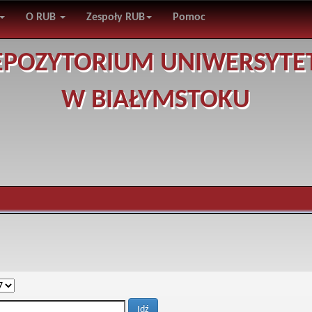
O RUB
Zespoły RUB
Pomoc
EPOZYTORIUM UNIWERSYTE
W BIAŁYMSTOKU