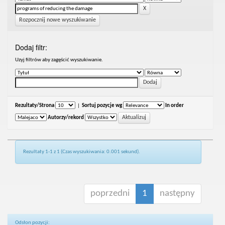
Rozpocznij nowe wyszukiwanie
Dodaj filtr:
Uzyj filtrów aby zagęścić wyszukiwanie.
Rezultaty/Strona
|
Sortuj pozycje wg
In order
Autorzy/rekord
Rezultaty 1-1 z 1 (Czas wyszukiwania: 0.001 sekund).
poprzedni
1
następny
Odsłon pozycji: