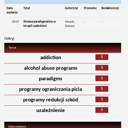
Data
Tytuł
Autor(rzy)
Promotor
Redaktor(rzy)
wydania
2019
Zmiana paradygmatów w
Głowik,
-
-
terapii uzależnień
Tomasz
Odkryj
Temat
1
addiction
1
alcohol abuse programs
1
paradigms
1
programy ograniczania picia
1
programy redukcji szkód
1
uzależnienie
Data wydania