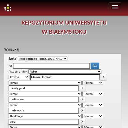
Skip
REPOZYTORIUM UNIWERSYTETU
navigation
W BIAŁYMSTOKU
Wyszukaj
Szukaj:
for
Aktualne filtry: