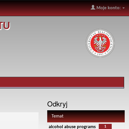
Moje konto:
TU
Odkryj
Temat
1
alcohol abuse programs