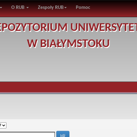
O RUB
Zespoły RUB
Pomoc
EPOZYTORIUM UNIWERSYTE
W BIAŁYMSTOKU