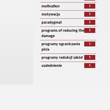
1
motivation
1
motywacja
1
paradygmat
1
programs of reducing the
damage
1
programy ograniczania
picia
1
programy redukcji szkód
1
uzależnienie