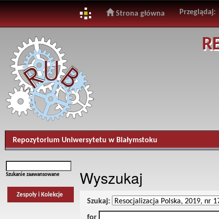
Przeglądaj:
Strona główna
Skip
R
navigation
Repozytorium Uniwersytetu w Białymstoku
Wyszukaj
Szukanie zaawansowane
Zespoły i Kolekcje
Szukaj:
for