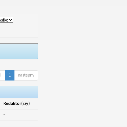
i
1
następny
Redaktor(rzy)
-