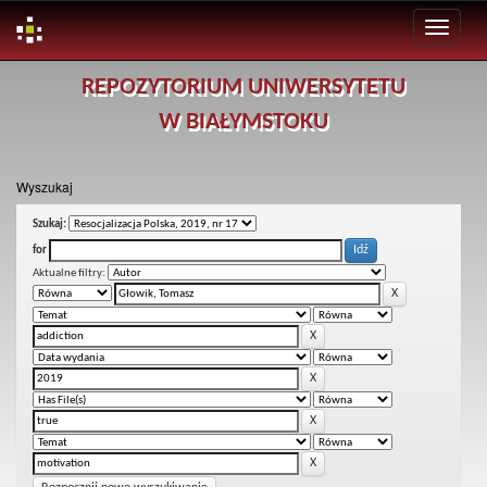
Skip
REPOZYTORIUM UNIWERSYTETU
navigation
W BIAŁYMSTOKU
Wyszukaj
Szukaj:
for
Aktualne filtry: