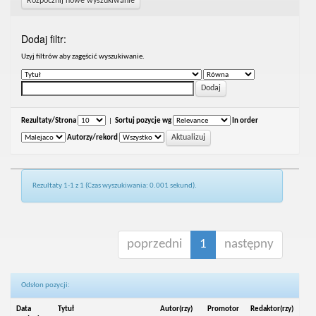
Rozpocznij nowe wyszukiwanie
Dodaj filtr:
Uzyj filtrów aby zagęścić wyszukiwanie.
Rezultaty/Strona
|
Sortuj pozycje wg
In order
Autorzy/rekord
Rezultaty 1-1 z 1 (Czas wyszukiwania: 0.001 sekund).
poprzedni
1
następny
Odsłon pozycji:
Data
Tytuł
Autor(rzy)
Promotor
Redaktor(rzy)