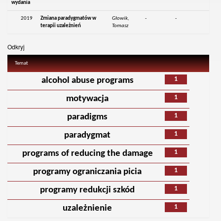
wydania
2019
Zmiana paradygmatów w
Głowik,
-
-
terapii uzależnień
Tomasz
Odkryj
Temat
1
alcohol abuse programs
1
motywacja
1
paradigms
1
paradygmat
1
programs of reducing the damage
1
programy ograniczania picia
1
programy redukcji szkód
1
uzależnienie