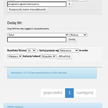
Rozpocznij nowe wyszukiwanie
Dodaj filtr:
Uzyj filtrów aby zagęścić wyszukiwanie.
Rezultaty/Strona
|
Sortuj pozycje wg
In order
Autorzy/rekord
Rezultaty 1-1 z 1 (Czas wyszukiwania: 0.001 sekund).
poprzedni
1
następny
Odsłon pozycji: