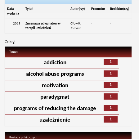
Data
Tytuł
Autor(rzy)
Promotor
Redaktor(rzy)
wydania
2019
Zmiana paradygmatów w
Głowik,
-
-
terapii uzależnień
Tomasz
Odkryj
Temat
1
addiction
1
alcohol abuse programs
1
motivation
1
paradygmat
1
programs of reducing the damage
1
uzależnienie
Posiada pliki pozycji