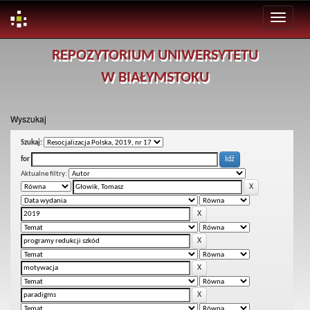
Skip
REPOZYTORIUM UNIWERSYTETU
navigation
W BIAŁYMSTOKU
Wyszukaj
Szukaj:
for
Aktualne filtry: