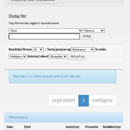
Rozpocznij nowe wyszukiwanie
Dodaj filtr:
Uzyj filtrów aby zagęścić wyszukiwanie.
Rezultaty/Strona
|
Sortuj pozycje wg
In order
Autorzy/rekord
Rezultaty 1-1 z 1 (Czas wyszukiwania: 0.001 sekund).
poprzedni
1
następny
Odsłon pozycji:
Data
Tytuł
Autor(rzy)
Promotor
Redaktor(rzy)