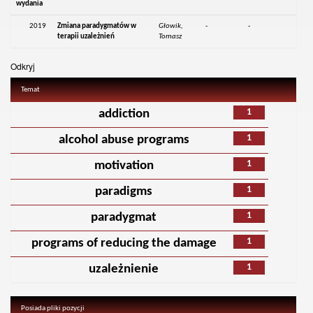
wydania
2019
Zmiana paradygmatów w
Głowik,
-
-
terapii uzależnień
Tomasz
Odkryj
Temat
1
addiction
1
alcohol abuse programs
1
motivation
1
paradigms
1
paradygmat
1
programs of reducing the damage
1
uzależnienie
Posiada pliki pozycji