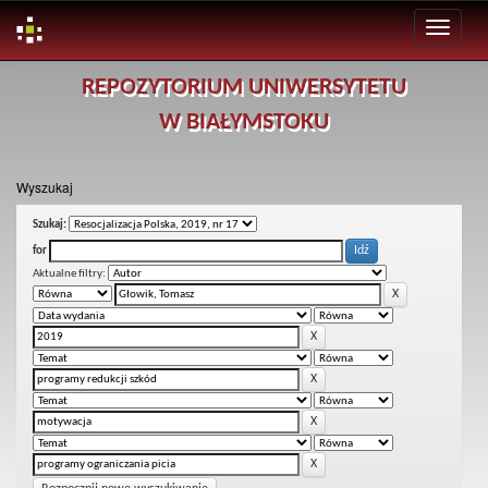
Skip
REPOZYTORIUM UNIWERSYTETU
navigation
W BIAŁYMSTOKU
Wyszukaj
Szukaj:
for
Aktualne filtry: