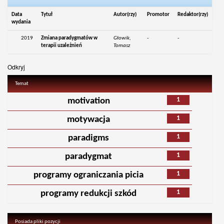
Data
Tytuł
Autor(rzy)
Promotor
Redaktor(rzy)
wydania
2019
Zmiana paradygmatów w
Głowik,
-
-
terapii uzależnień
Tomasz
Odkryj
Temat
1
motivation
1
motywacja
1
paradigms
1
paradygmat
1
programy ograniczania picia
1
programy redukcji szkód
Posiada pliki pozycji