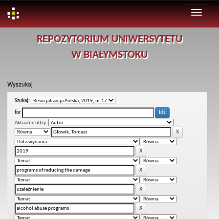
Skip
REPOZYTORIUM UNIWERSYTETU
navigation
W BIAŁYMSTOKU
Wyszukaj
Szukaj:
for
Aktualne filtry: