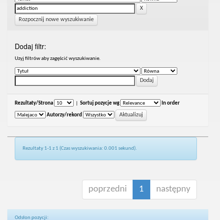
Rozpocznij nowe wyszukiwanie
Dodaj filtr:
Uzyj filtrów aby zagęścić wyszukiwanie.
Rezultaty/Strona
|
Sortuj pozycje wg
In order
Autorzy/rekord
Rezultaty 1-1 z 1 (Czas wyszukiwania: 0.001 sekund).
poprzedni
1
następny
Odsłon pozycji: