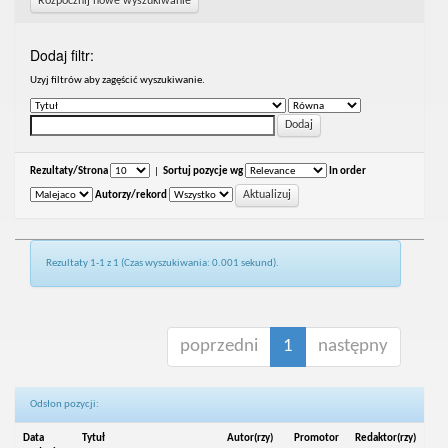
Rozpocznij nowe wyszukiwanie
Dodaj filtr:
Uzyj filtrów aby zagęścić wyszukiwanie.
Rezultaty/Strona
|
Sortuj pozycje wg
In order
Autorzy/rekord
Rezultaty 1-1 z 1 (Czas wyszukiwania: 0.001 sekund).
poprzedni
1
następny
Odsłon pozycji:
Data
Tytuł
Autor(rzy)
Promotor
Redaktor(rzy)