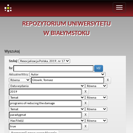
Skip
REPOZYTORIUM UNIWERSYTETU
navigation
W BIAŁYMSTOKU
Wyszukaj
Szukaj:
for
Aktualne filtry: