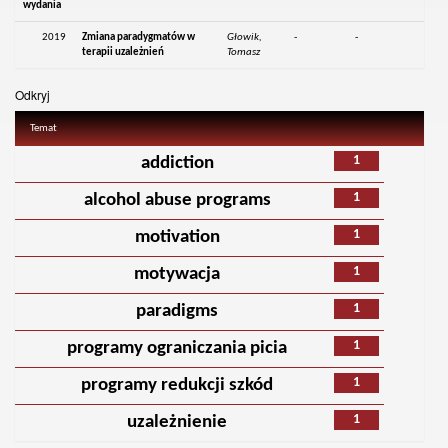
wydania
2019
Zmiana paradygmatów w
Głowik,
-
-
terapii uzależnień
Tomasz
Odkryj
Temat
1
addiction
1
alcohol abuse programs
1
motivation
1
motywacja
1
paradigms
1
programy ograniczania picia
1
programy redukcji szkód
1
uzależnienie