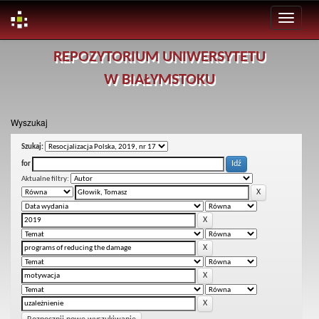
Skip
REPOZYTORIUM UNIWERSYTETU
navigation
W BIAŁYMSTOKU
Wyszukaj
Szukaj:
for
Aktualne filtry: