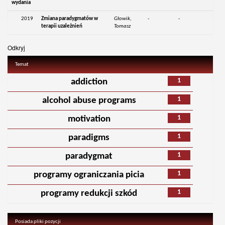
wydania
2019
Zmiana paradygmatów w
Głowik,
-
-
terapii uzależnień
Tomasz
Odkryj
Temat
1
addiction
1
alcohol abuse programs
1
motivation
1
paradigms
1
paradygmat
1
programy ograniczania picia
1
programy redukcji szkód
Posiada pliki pozycji