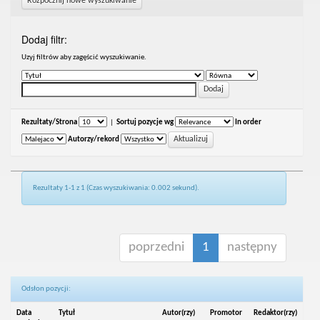
Rozpocznij nowe wyszukiwanie
Dodaj filtr:
Uzyj filtrów aby zagęścić wyszukiwanie.
Rezultaty/Strona
|
Sortuj pozycje wg
In order
Autorzy/rekord
Rezultaty 1-1 z 1 (Czas wyszukiwania: 0.002 sekund).
poprzedni
1
następny
Odsłon pozycji:
Data
Tytuł
Autor(rzy)
Promotor
Redaktor(rzy)