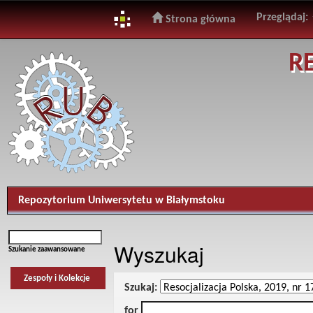
Przeglądaj:
Strona główna
Skip
R
navigation
Repozytorium Uniwersytetu w Białymstoku
Wyszukaj
Szukanie zaawansowane
Zespoły i Kolekcje
Szukaj:
for