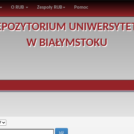
O RUB
Zespoły RUB
Pomoc
EPOZYTORIUM UNIWERSYTE
W BIAŁYMSTOKU