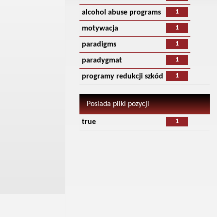
1
alcohol abuse programs
1
motywacja
1
paradigms
1
paradygmat
1
programy redukcji szkód
Posiada pliki pozycji
1
true