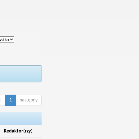
i
1
następny
Redaktor(rzy)