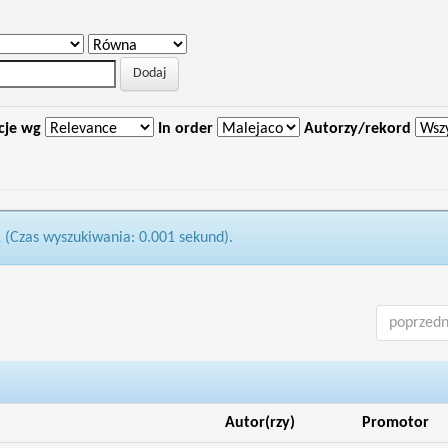
cje wg
In order
Autorzy/rekord
1 (Czas wyszukiwania: 0.001 sekund).
poprzedn
Autor(rzy)
Promotor