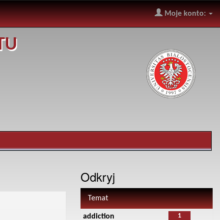
Moje konto:
TU
Odkryj
Temat
1
addiction