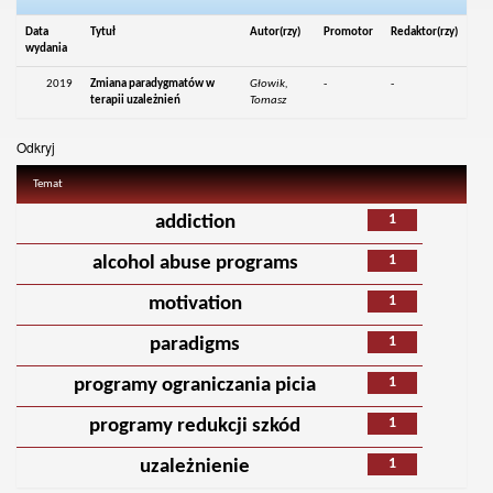
Data
Tytuł
Autor(rzy)
Promotor
Redaktor(rzy)
wydania
2019
Zmiana paradygmatów w
Głowik,
-
-
terapii uzależnień
Tomasz
Odkryj
Temat
1
addiction
1
alcohol abuse programs
1
motivation
1
paradigms
1
programy ograniczania picia
1
programy redukcji szkód
1
uzależnienie