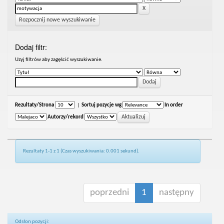
Rozpocznij nowe wyszukiwanie
Dodaj filtr:
Uzyj filtrów aby zagęścić wyszukiwanie.
Rezultaty/Strona
|
Sortuj pozycje wg
In order
Autorzy/rekord
Rezultaty 1-1 z 1 (Czas wyszukiwania: 0.001 sekund).
poprzedni
1
następny
Odsłon pozycji: