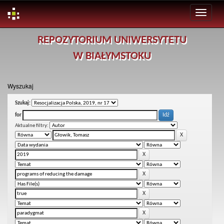
Skip
REPOZYTORIUM UNIWERSYTETU
navigation
W BIAŁYMSTOKU
Wyszukaj
Szukaj:
for
Aktualne filtry: