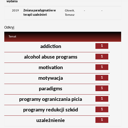
wydania
2019
Zmiana paradygmatów w
Głowik,
-
-
terapii uzależnień
Tomasz
Odkryj
Temat
1
addiction
1
alcohol abuse programs
1
motivation
1
motywacja
1
paradigms
1
programy ograniczania picia
1
programy redukcji szkód
1
uzależnienie