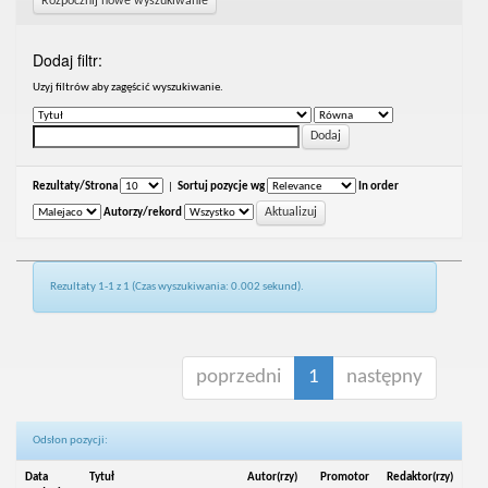
Rozpocznij nowe wyszukiwanie
Dodaj filtr:
Uzyj filtrów aby zagęścić wyszukiwanie.
Rezultaty/Strona
|
Sortuj pozycje wg
In order
Autorzy/rekord
Rezultaty 1-1 z 1 (Czas wyszukiwania: 0.002 sekund).
poprzedni
1
następny
Odsłon pozycji:
Data
Tytuł
Autor(rzy)
Promotor
Redaktor(rzy)