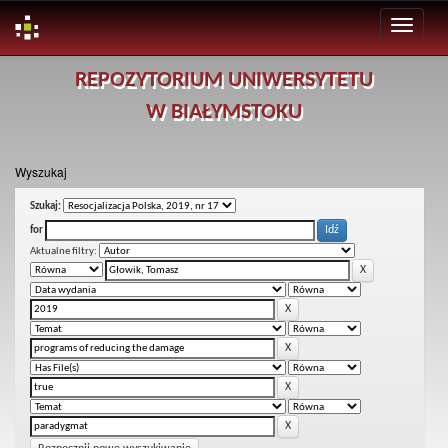
Skip
REPOZYTORIUM UNIWERSYTETU
navigation
W BIAŁYMSTOKU
Wyszukaj
Szukaj:
for
Aktualne filtry: