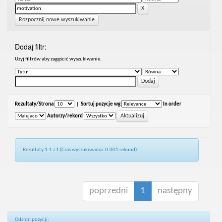
Rozpocznij nowe wyszukiwanie
Dodaj filtr:
Uzyj filtrów aby zagęścić wyszukiwanie.
Rezultaty/Strona
|
Sortuj pozycje wg
In order
Autorzy/rekord
Rezultaty 1-1 z 1 (Czas wyszukiwania: 0.001 sekund).
poprzedni
1
następny
Odsłon pozycji: