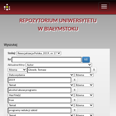
Skip
REPOZYTORIUM UNIWERSYTETU
navigation
W BIAŁYMSTOKU
Wyszukaj
Szukaj:
for
Aktualne filtry: