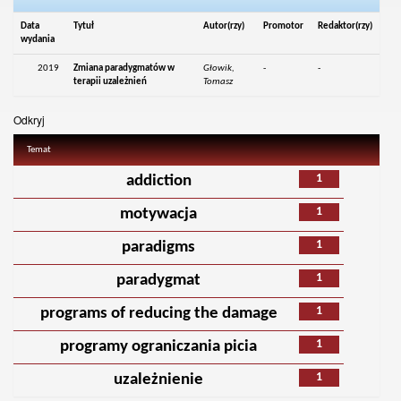
Data
Tytuł
Autor(rzy)
Promotor
Redaktor(rzy)
wydania
2019
Zmiana paradygmatów w
Głowik,
-
-
terapii uzależnień
Tomasz
Odkryj
Temat
1
addiction
1
motywacja
1
paradigms
1
paradygmat
1
programs of reducing the damage
1
programy ograniczania picia
1
uzależnienie