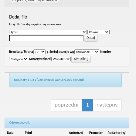
Rozpocznij nowe wyszukiwanie
Dodaj filtr:
Uzyj filtrów aby zagęścić wyszukiwanie.
Rezultaty/Strona
|
Sortuj pozycje wg
In order
Autorzy/rekord
Rezultaty 1-1 z 1 (Czas wyszukiwania: 0.001 sekund).
poprzedni
1
następny
Odsłon pozycji:
Data
Tytuł
Autor(rzy)
Promotor
Redaktor(rzy)