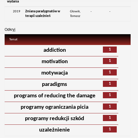
wydania
2019
Zmiana paradygmatów w
Głowik,
-
-
terapii uzależnień
Tomasz
Odkryj
Temat
1
addiction
1
motivation
1
motywacja
1
paradigms
1
programs of reducing the damage
1
programy ograniczania picia
1
programy redukcji szkód
1
uzależnienie