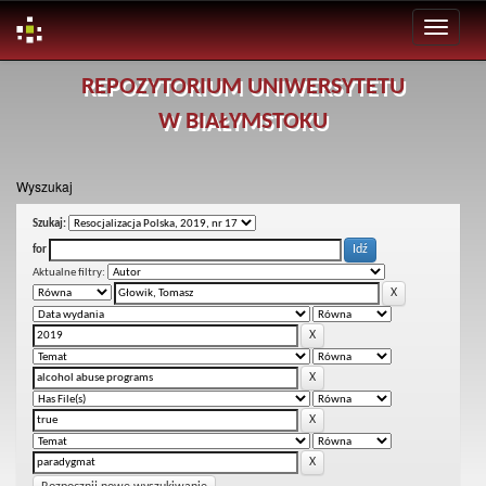
Skip
REPOZYTORIUM UNIWERSYTETU
navigation
W BIAŁYMSTOKU
Wyszukaj
Szukaj:
for
Aktualne filtry: