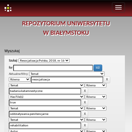
Skip
REPOZYTORIUM UNIWERSYTETU
navigation
W BIAŁYMSTOKU
Wyszukaj
Szukaj:
for
Aktualne filtry: