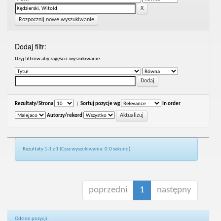
Rozpocznij nowe wyszukiwanie
Dodaj filtr:
Uzyj filtrów aby zagęścić wyszukiwanie.
Rezultaty/Strona
|
Sortuj pozycje wg
In order
Autorzy/rekord
Rezultaty 1-1 z 1 (Czas wyszukiwania: 0.0 sekund).
poprzedni
1
następny
Odsłon pozycji: