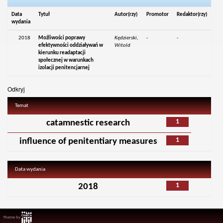
Data
Tytuł
Autor(rzy)
Promotor
Redaktor(rzy)
wydania
2018
Możliwości poprawy
Kędzierski,
-
-
efektywności oddziaływań w
Witold
kierunku readaptacji
społecznej w warunkach
izolacji penitencjarnej
Odkryj
Temat
1
catamnestic research
1
influence of penitentiary measures
Data wydania
1
2018
Theme by