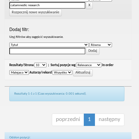
Rozpocznij nowe wyszukiwanie
Dodaj filtr:
Uzyj filtrów aby zagęścić wyszukiwanie.
Rezultaty/Strona
|
Sortuj pozycje wg
In order
Autorzy/rekord
Rezultaty 1-1 z 1 (Czas wyszukiwania: 0.001 sekund).
poprzedni
1
następny
Odsłon pozycji: