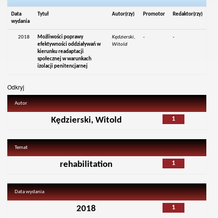
Data
Tytuł
Autor(rzy)
Promotor
Redaktor(rzy)
wydania
2018
Możliwości poprawy
Kędzierski,
-
-
efektywności oddziaływań w
Witold
kierunku readaptacji
społecznej w warunkach
izolacji penitencjarnej
Odkryj
Autor
1
Kędzierski, Witold
Temat
1
rehabilitation
Data wydania
1
2018