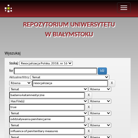
Skip
REPOZYTORIUM UNIWERSYTETU
navigation
W BIAŁYMSTOKU
Wyszukaj
Szukaj:
for
Aktualne filtry: