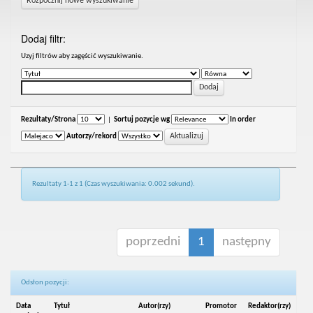
Rozpocznij nowe wyszukiwanie
Dodaj filtr:
Uzyj filtrów aby zagęścić wyszukiwanie.
Rezultaty/Strona
|
Sortuj pozycje wg
In order
Autorzy/rekord
Rezultaty 1-1 z 1 (Czas wyszukiwania: 0.002 sekund).
poprzedni
1
następny
Odsłon pozycji:
Data
Tytuł
Autor(rzy)
Promotor
Redaktor(rzy)