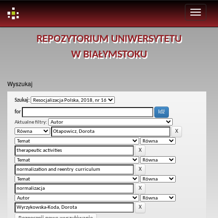
Skip
REPOZYTORIUM UNIWERSYTETU
navigation
W BIAŁYMSTOKU
Wyszukaj
Szukaj:
for
Aktualne filtry: