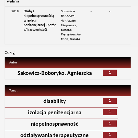
wydania
2018
Osoby z
Sakowicz-
-
-
niepełnosprawnością
Boboryko,
w izolacji
Agnieszka;
penitencjarnej – pozór
Otapowicz,
a/i rzeczywistość
Dorota;
Wyrzykowska-
Koda, Dorota
Odkryj
Autor
1
Sakowicz-Boboryko, Agnieszka
Temat
1
disability
1
izolacja penitencjarna
1
niepełnosprawność
1
odziaływania terapeutyczne