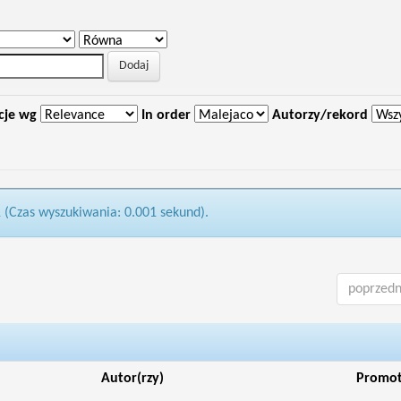
cje wg
In order
Autorzy/rekord
1 (Czas wyszukiwania: 0.001 sekund).
poprzedn
Autor(rzy)
Promo