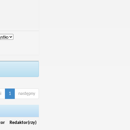
i
1
następny
tor
Redaktor(rzy)