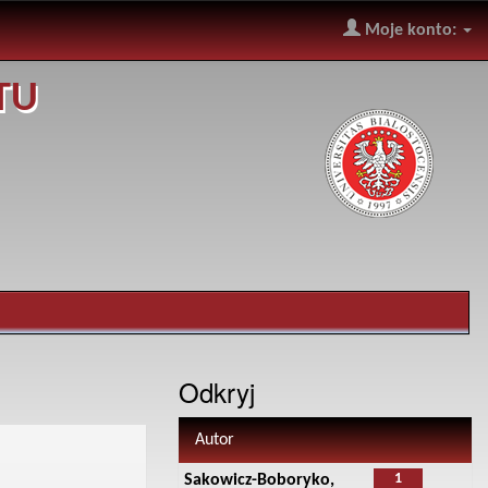
Moje konto:
TU
Odkryj
Autor
1
Sakowicz-Boboryko,