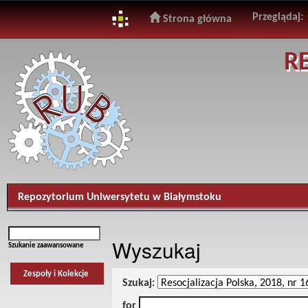
Przeglądaj:
Strona główna
Skip
R
navigation
Repozytorium Uniwersytetu w Białymstoku
Wyszukaj
Szukanie zaawansowane
Zespoły i Kolekcje
Szukaj:
for