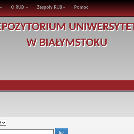
O RUB
Zespoły RUB
Pomoc
EPOZYTORIUM UNIWERSYTE
W BIAŁYMSTOKU