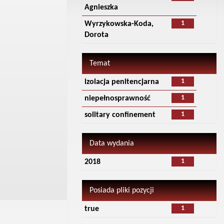
Agnieszka
1
Wyrzykowska-Koda,
Dorota
Temat
1
izolacja penitencjarna
1
niepełnosprawność
1
solitary confinement
Data wydania
1
2018
Posiada pliki pozycji
1
true