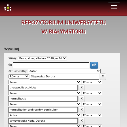
Skip
REPOZYTORIUM UNIWERSYTETU
navigation
W BIAŁYMSTOKU
Wyszukaj
Szukaj:
for
Aktualne filtry: