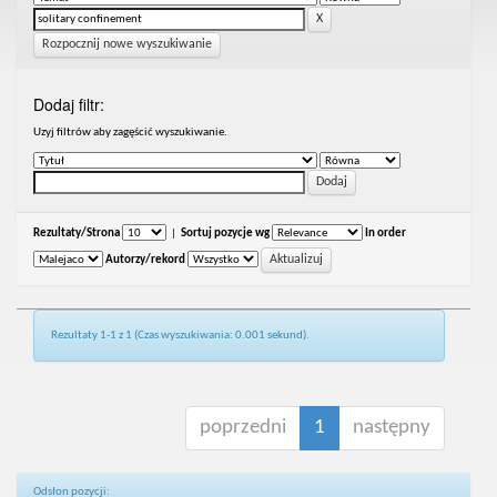
Rozpocznij nowe wyszukiwanie
Dodaj filtr:
Uzyj filtrów aby zagęścić wyszukiwanie.
Rezultaty/Strona
|
Sortuj pozycje wg
In order
Autorzy/rekord
Rezultaty 1-1 z 1 (Czas wyszukiwania: 0.001 sekund).
poprzedni
1
następny
Odsłon pozycji: