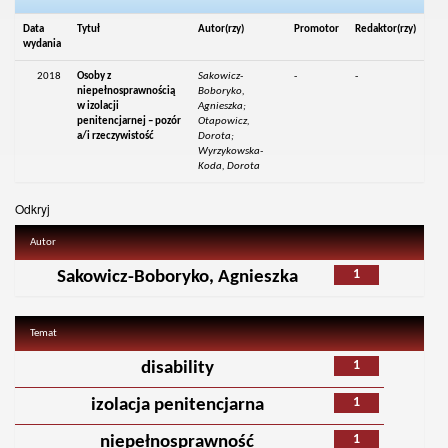
Data
Tytuł
Autor(rzy)
Promotor
Redaktor(rzy)
wydania
2018
Osoby z
Sakowicz-
-
-
niepełnosprawnością
Boboryko,
w izolacji
Agnieszka;
penitencjarnej – pozór
Otapowicz,
a/i rzeczywistość
Dorota;
Wyrzykowska-
Koda, Dorota
Odkryj
Autor
1
Sakowicz-Boboryko, Agnieszka
Temat
1
disability
1
izolacja penitencjarna
1
niepełnosprawność