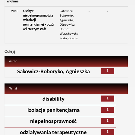
wydania
2018
Osoby z
Sakowicz-
-
-
niepełnosprawnością
Boboryko,
w izolacji
Agnieszka;
penitencjarnej – pozór
Otapowicz,
a/i rzeczywistość
Dorota;
Wyrzykowska-
Koda, Dorota
Odkryj
Autor
1
Sakowicz-Boboryko, Agnieszka
Temat
1
disability
1
izolacja penitencjarna
1
niepełnosprawność
1
odziaływania terapeutyczne