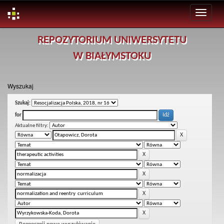
Skip
REPOZYTORIUM UNIWERSYTETU
navigation
W BIAŁYMSTOKU
Wyszukaj
Szukaj:
for
Aktualne filtry: