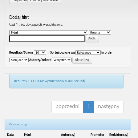
Rozpocznij nowe wyszukiwanie
Dodaj filtr:
Uzyj filtrów aby zagęścić wyszukiwanie.
Rezultaty/Strona
|
Sortuj pozycje wg
In order
Autorzy/rekord
Rezultaty 1-1 z 1 (Czas wyszukiwania: 0.001 sekund).
poprzedni
1
następny
Odsłon pozycji:
Data
Tytuł
Autor(rzy)
Promotor
Redaktor(rzy)