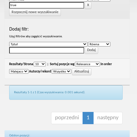
Rozpocznij nowe wyszukiwanie
Dodaj filtr:
Uzyj filtrów aby zagęścić wyszukiwanie.
Rezultaty/Strona
|
Sortuj pozycje wg
In order
Autorzy/rekord
Rezultaty 1-1 z 1 (Czas wyszukiwania: 0.001 sekund).
poprzedni
1
następny
Odsłon pozycji: