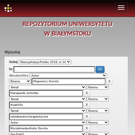
Skip
REPOZYTORIUM UNIWERSYTETU
navigation
W BIAŁYMSTOKU
Wyszukaj
Szukaj:
for
Aktualne filtry: