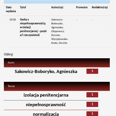
Data
Tytuł
Autor(rzy)
Promotor
Redaktor(rzy)
wydania
2018
Osoby z
Sakowicz-
-
-
niepełnosprawnością
Boboryko,
w izolacji
Agnieszka;
penitencjarnej – pozór
Otapowicz,
a/i rzeczywistość
Dorota;
Wyrzykowska-
Koda, Dorota
Odkryj
Autor
1
Sakowicz-Boboryko, Agnieszka
Temat
1
izolacja penitencjarna
1
niepełnosprawność
1
normalizacja