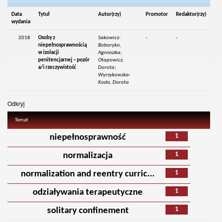
Data
Tytuł
Autor(rzy)
Promotor
Redaktor(rzy)
wydania
2018
Osoby z
Sakowicz-
-
-
niepełnosprawnością
Boboryko,
w izolacji
Agnieszka;
penitencjarnej – pozór
Otapowicz,
a/i rzeczywistość
Dorota;
Wyrzykowska-
Koda, Dorota
Odkryj
Temat
1
niepełnosprawność
1
normalizacja
1
normalization and reentry curric...
1
odziaływania terapeutyczne
1
solitary confinement