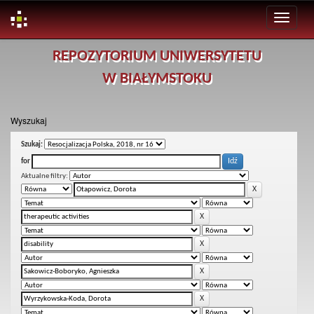
Skip
REPOZYTORIUM UNIWERSYTETU
navigation
W BIAŁYMSTOKU
Wyszukaj
Szukaj:
for
Aktualne filtry: