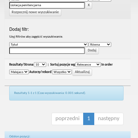
Rozpocznij nowe wyszukiwanie
Dodaj filtr:
Uzyj filtrów aby zagęścić wyszukiwanie.
Rezultaty/Strona
|
Sortuj pozycje wg
In order
Autorzy/rekord
Rezultaty 1-1 z 1 (Czas wyszukiwania: 0.001 sekund).
poprzedni
1
następny
Odsłon pozycji: