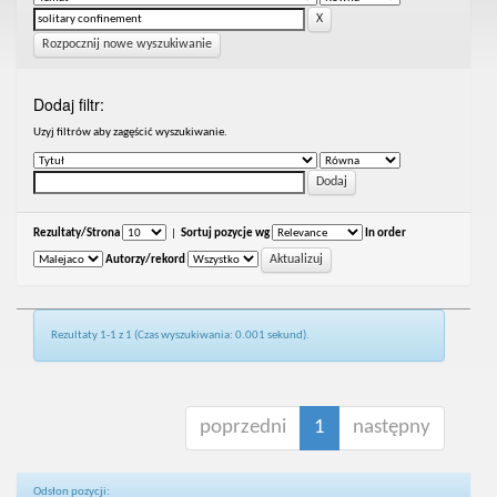
Rozpocznij nowe wyszukiwanie
Dodaj filtr:
Uzyj filtrów aby zagęścić wyszukiwanie.
Rezultaty/Strona
|
Sortuj pozycje wg
In order
Autorzy/rekord
Rezultaty 1-1 z 1 (Czas wyszukiwania: 0.001 sekund).
poprzedni
1
następny
Odsłon pozycji: