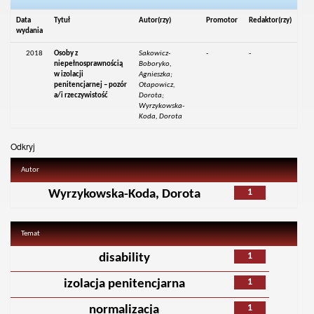
Data
Tytuł
Autor(rzy)
Promotor
Redaktor(rzy)
wydania
2018
Osoby z
Sakowicz-
-
-
niepełnosprawnością
Boboryko,
w izolacji
Agnieszka;
penitencjarnej – pozór
Otapowicz,
a/i rzeczywistość
Dorota;
Wyrzykowska-
Koda, Dorota
Odkryj
Autor
1
Wyrzykowska-Koda, Dorota
Temat
1
disability
1
izolacja penitencjarna
1
normalizacja