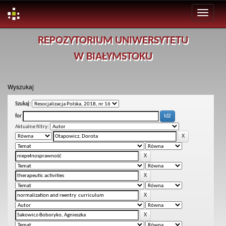
Skip
REPOZYTORIUM UNIWERSYTETU
navigation
W BIAŁYMSTOKU
Wyszukaj
Szukaj:
for
Aktualne filtry: