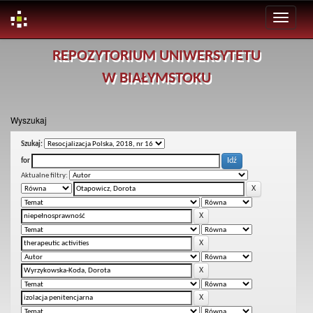
Skip
REPOZYTORIUM UNIWERSYTETU
navigation
W BIAŁYMSTOKU
Wyszukaj
Szukaj:
for
Aktualne filtry: