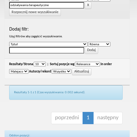
Rozpocznij nowe wyszukiwanie
Dodaj filtr:
Uzyj filtrów aby zagęścić wyszukiwanie.
Rezultaty/Strona
|
Sortuj pozycje wg
In order
Autorzy/rekord
Rezultaty 1-1 z 1 (Czas wyszukiwania: 0.002 sekund).
poprzedni
1
następny
Odsłon pozycji: