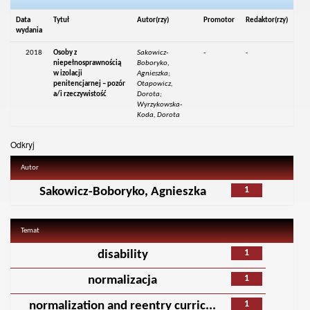
Data
Tytuł
Autor(rzy)
Promotor
Redaktor(rzy)
wydania
2018
Osoby z
Sakowicz-
-
-
niepełnosprawnością
Boboryko,
w izolacji
Agnieszka;
penitencjarnej – pozór
Otapowicz,
a/i rzeczywistość
Dorota;
Wyrzykowska-
Koda, Dorota
Odkryj
Autor
1
Sakowicz-Boboryko, Agnieszka
Temat
1
disability
1
normalizacja
1
normalization and reentry curric...