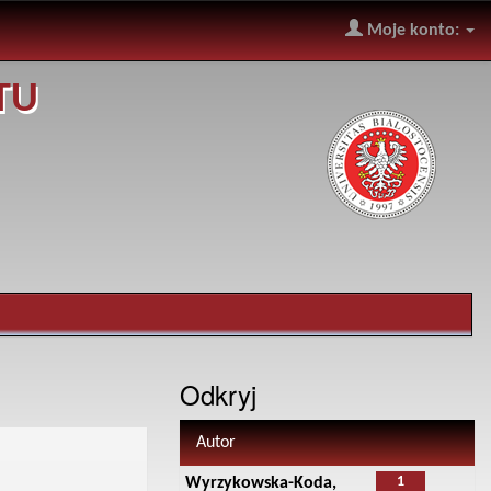
Moje konto:
TU
Odkryj
Autor
1
Wyrzykowska-Koda,