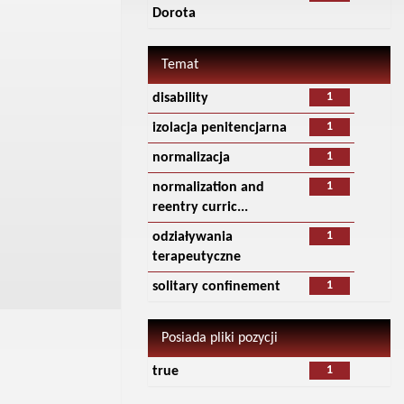
Dorota
Temat
1
disability
1
izolacja penitencjarna
1
normalizacja
1
normalization and
reentry curric...
1
odziaływania
terapeutyczne
1
solitary confinement
Posiada pliki pozycji
1
true