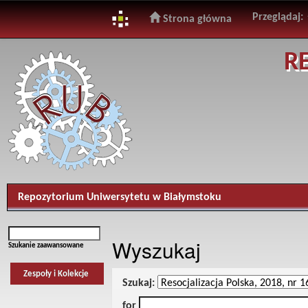
Przeglądaj:
Strona główna
Skip
R
navigation
Repozytorium Uniwersytetu w Białymstoku
Wyszukaj
Szukanie zaawansowane
Zespoły i Kolekcje
Szukaj:
for