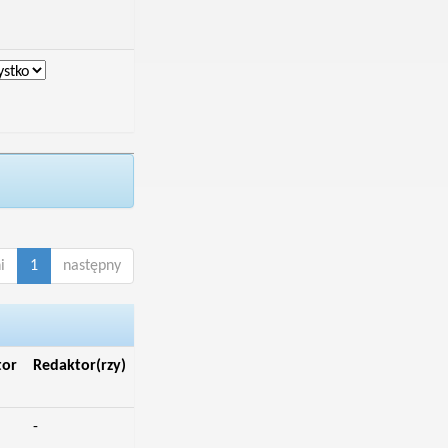
i
1
następny
tor
Redaktor(rzy)
-