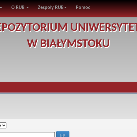
O RUB
Zespoły RUB
Pomoc
EPOZYTORIUM UNIWERSYTE
W BIAŁYMSTOKU