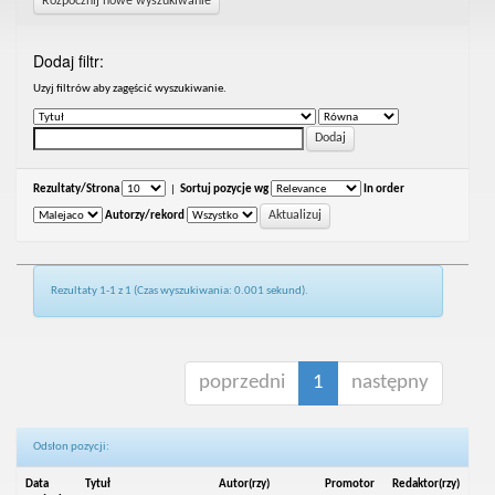
Rozpocznij nowe wyszukiwanie
Dodaj filtr:
Uzyj filtrów aby zagęścić wyszukiwanie.
Rezultaty/Strona
|
Sortuj pozycje wg
In order
Autorzy/rekord
Rezultaty 1-1 z 1 (Czas wyszukiwania: 0.001 sekund).
poprzedni
1
następny
Odsłon pozycji:
Data
Tytuł
Autor(rzy)
Promotor
Redaktor(rzy)