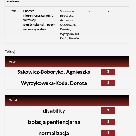
wydania
2018
Osoby z
Sakowicz-
-
-
niepełnosprawnością
Boboryko,
w izolacji
Agnieszka;
penitencjarnej – pozór
Otapowicz,
a/i rzeczywistość
Dorota;
Wyrzykowska-
Koda, Dorota
Odkryj
Autor
1
Sakowicz-Boboryko, Agnieszka
1
Wyrzykowska-Koda, Dorota
Temat
1
disability
1
izolacja penitencjarna
1
normalizacja