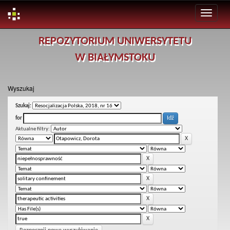
Skip
REPOZYTORIUM UNIWERSYTETU
navigation
W BIAŁYMSTOKU
Wyszukaj
Szukaj:
for
Aktualne filtry: