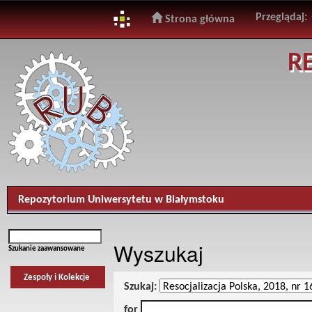
Przeglądaj:
Strona główna
Skip
R
navigation
Repozytorium Uniwersytetu w Białymstoku
Wyszukaj
Szukanie zaawansowane
Zespoły i Kolekcje
Szukaj:
for