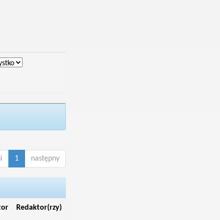
i
1
następny
tor
Redaktor(rzy)