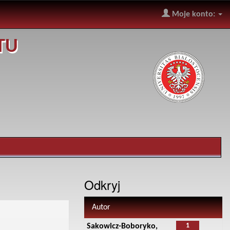
Moje konto:
TU
Odkryj
Autor
1
Sakowicz-Boboryko,