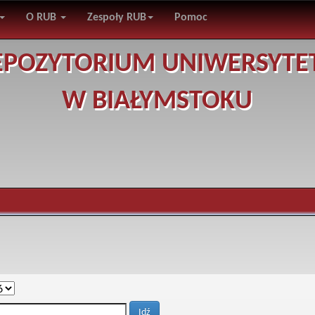
O RUB
Zespoły RUB
Pomoc
EPOZYTORIUM UNIWERSYTE
W BIAŁYMSTOKU