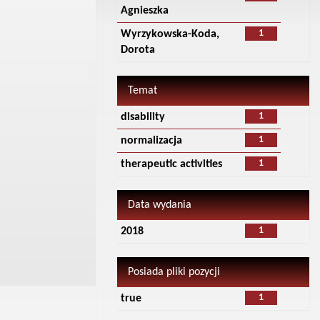
Agnieszka
1
Wyrzykowska-Koda,
Dorota
Temat
1
disability
1
normalizacja
1
therapeutic activities
Data wydania
1
2018
Posiada pliki pozycji
1
true