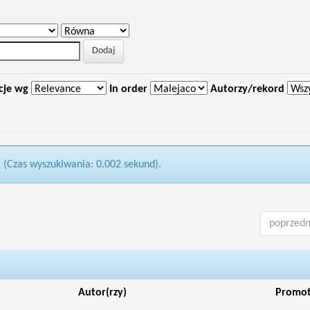
cje wg
In order
Autorzy/rekord
1 (Czas wyszukiwania: 0.002 sekund).
poprzedn
Autor(rzy)
Promo