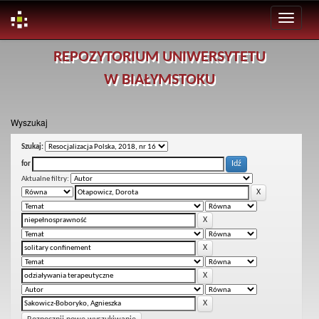
Skip
REPOZYTORIUM UNIWERSYTETU
navigation
W BIAŁYMSTOKU
Wyszukaj
Szukaj:
for
Aktualne filtry: