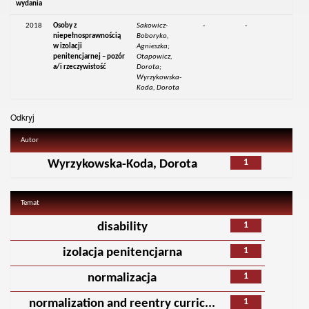
wydania
2018
Osoby z
Sakowicz-
-
-
niepełnosprawnością
Boboryko,
w izolacji
Agnieszka;
penitencjarnej – pozór
Otapowicz,
a/i rzeczywistość
Dorota;
Wyrzykowska-
Koda, Dorota
Odkryj
Autor
1
Wyrzykowska-Koda, Dorota
Temat
1
disability
1
izolacja penitencjarna
1
normalizacja
1
normalization and reentry curric...