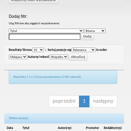
Rozpocznij nowe wyszukiwanie
Dodaj filtr:
Uzyj filtrów aby zagęścić wyszukiwanie.
Rezultaty/Strona
|
Sortuj pozycje wg
In order
Autorzy/rekord
Rezultaty 1-1 z 1 (Czas wyszukiwania: 0.001 sekund).
poprzedni
1
następny
Odsłon pozycji:
Data
Tytuł
Autor(rzy)
Promotor
Redaktor(rzy)