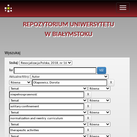
Skip
REPOZYTORIUM UNIWERSYTETU
navigation
W BIAŁYMSTOKU
Wyszukaj
Szukaj:
for
Aktualne filtry: