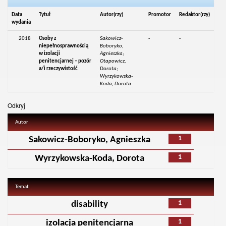
Data
Tytuł
Autor(rzy)
Promotor
Redaktor(rzy)
wydania
2018
Osoby z
Sakowicz-
-
-
niepełnosprawnością
Boboryko,
w izolacji
Agnieszka;
penitencjarnej – pozór
Otapowicz,
a/i rzeczywistość
Dorota;
Wyrzykowska-
Koda, Dorota
Odkryj
Autor
1
Sakowicz-Boboryko, Agnieszka
1
Wyrzykowska-Koda, Dorota
Temat
1
disability
1
izolacja penitencjarna