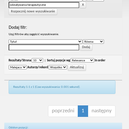
Rozpocznij nowe wyszukiwanie
Dodaj filtr:
Uzyj filtrów aby zagęścić wyszukiwanie.
Rezultaty/Strona
|
Sortuj pozycje wg
In order
Autorzy/rekord
Rezultaty 1-1 z 1 (Czas wyszukiwania: 0.001 sekund).
poprzedni
1
następny
Odsłon pozycji: