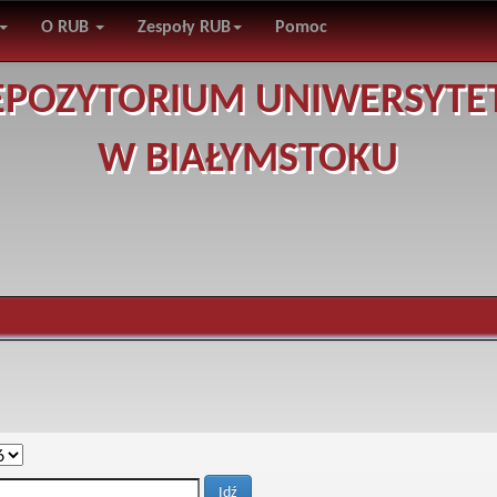
O RUB
Zespoły RUB
Pomoc
EPOZYTORIUM UNIWERSYTE
W BIAŁYMSTOKU