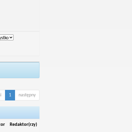
i
1
następny
tor
Redaktor(rzy)