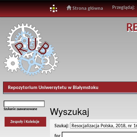
Przeglądaj:
Strona główna
Skip
R
navigation
Repozytorium Uniwersytetu w Białymstoku
Wyszukaj
Szukanie zaawansowane
Zespoły i Kolekcje
Szukaj:
for