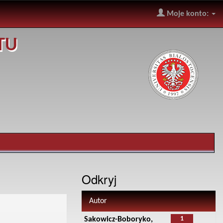
Moje konto:
TU
Odkryj
Autor
1
Sakowicz-Boboryko,