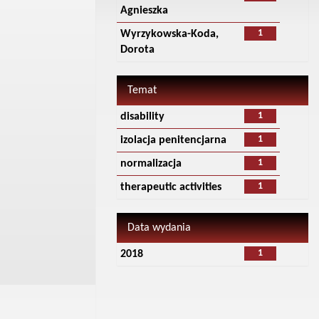
Agnieszka
1
Wyrzykowska-Koda,
Dorota
Temat
1
disability
1
izolacja penitencjarna
1
normalizacja
1
therapeutic activities
Data wydania
1
2018