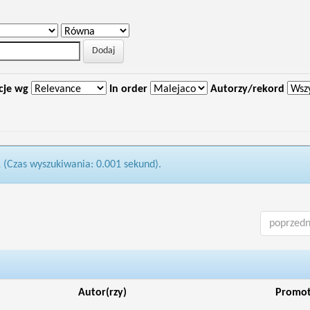
cje wg
In order
Autorzy/rekord
1 (Czas wyszukiwania: 0.001 sekund).
poprzedn
Autor(rzy)
Promo