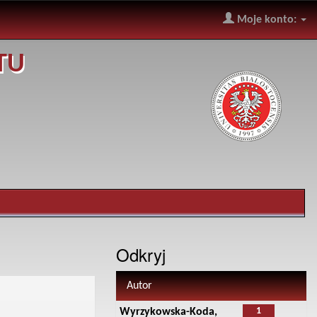
Moje konto:
TU
Odkryj
Autor
1
Wyrzykowska-Koda,