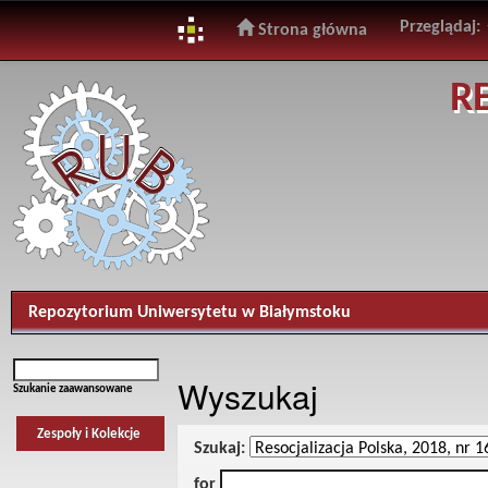
Przeglądaj:
Strona główna
Skip
R
navigation
Repozytorium Uniwersytetu w Białymstoku
Wyszukaj
Szukanie zaawansowane
Zespoły i Kolekcje
Szukaj:
for