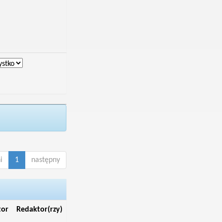
i
1
następny
tor
Redaktor(rzy)