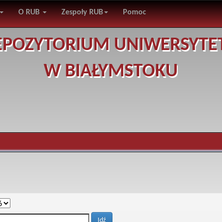
O RUB
Zespoły RUB
Pomoc
EPOZYTORIUM UNIWERSYTE
W BIAŁYMSTOKU