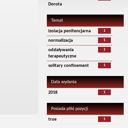
Dorota
Temat
1
izolacja penitencjarna
1
normalizacja
1
odziaływania
terapeutyczne
1
solitary confinement
Data wydania
1
2018
Posiada pliki pozycji
1
true