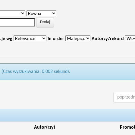
cje wg
In order
Autorzy/rekord
1 (Czas wyszukiwania: 0.002 sekund).
poprzedn
Autor(rzy)
Promo