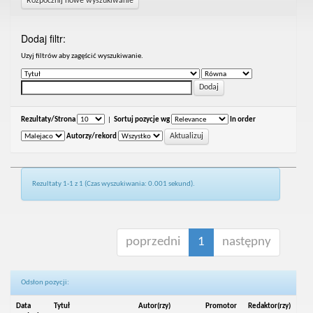
Rozpocznij nowe wyszukiwanie
Dodaj filtr:
Uzyj filtrów aby zagęścić wyszukiwanie.
Rezultaty/Strona
|
Sortuj pozycje wg
In order
Autorzy/rekord
Rezultaty 1-1 z 1 (Czas wyszukiwania: 0.001 sekund).
poprzedni
1
następny
Odsłon pozycji:
Data
Tytuł
Autor(rzy)
Promotor
Redaktor(rzy)