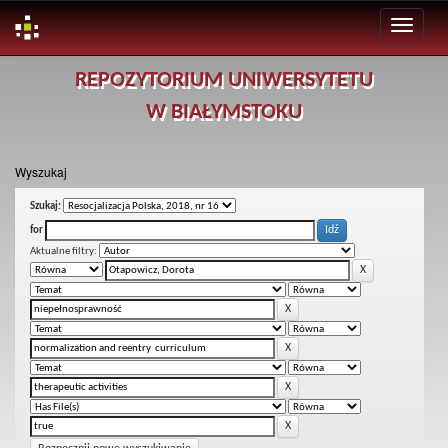
Skip
REPOZYTORIUM UNIWERSYTETU
navigation
W BIAŁYMSTOKU
Wyszukaj
Szukaj:
for
Aktualne filtry: