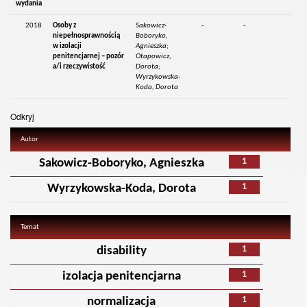
wydania
2018
Osoby z
Sakowicz-
-
-
niepełnosprawnością
Boboryko,
w izolacji
Agnieszka;
penitencjarnej – pozór
Otapowicz,
a/i rzeczywistość
Dorota;
Wyrzykowska-
Koda, Dorota
Odkryj
Autor
1
Sakowicz-Boboryko, Agnieszka
1
Wyrzykowska-Koda, Dorota
Temat
1
disability
1
izolacja penitencjarna
1
normalizacja