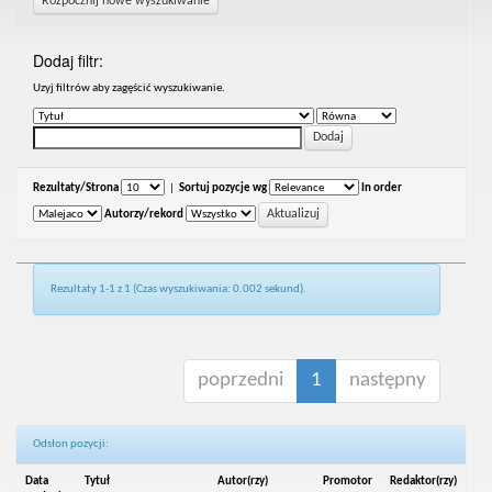
Rozpocznij nowe wyszukiwanie
Dodaj filtr:
Uzyj filtrów aby zagęścić wyszukiwanie.
Rezultaty/Strona
|
Sortuj pozycje wg
In order
Autorzy/rekord
Rezultaty 1-1 z 1 (Czas wyszukiwania: 0.002 sekund).
poprzedni
1
następny
Odsłon pozycji:
Data
Tytuł
Autor(rzy)
Promotor
Redaktor(rzy)