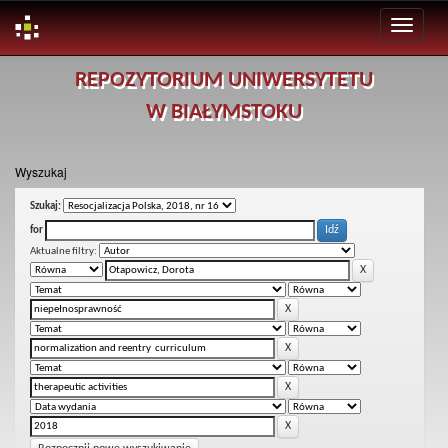
Skip
REPOZYTORIUM UNIWERSYTETU
navigation
W BIAŁYMSTOKU
Wyszukaj
Szukaj:
for
Aktualne filtry: