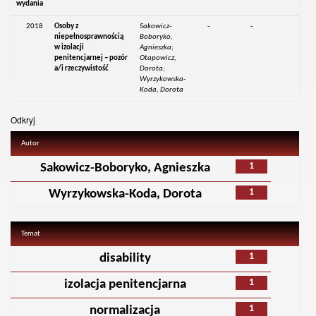
wydania
2018
Osoby z
Sakowicz-
-
-
niepełnosprawnością
Boboryko,
w izolacji
Agnieszka;
penitencjarnej – pozór
Otapowicz,
a/i rzeczywistość
Dorota;
Wyrzykowska-
Koda, Dorota
Odkryj
Autor
1
Sakowicz-Boboryko, Agnieszka
1
Wyrzykowska-Koda, Dorota
Temat
1
disability
1
izolacja penitencjarna
1
normalizacja