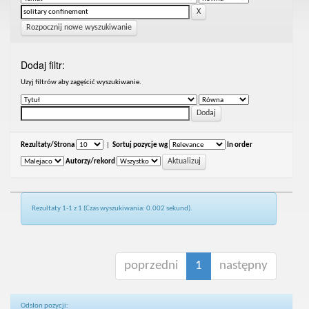
Rozpocznij nowe wyszukiwanie
Dodaj filtr:
Uzyj filtrów aby zagęścić wyszukiwanie.
Rezultaty/Strona
|
Sortuj pozycje wg
In order
Autorzy/rekord
Rezultaty 1-1 z 1 (Czas wyszukiwania: 0.002 sekund).
poprzedni
1
następny
Odsłon pozycji: