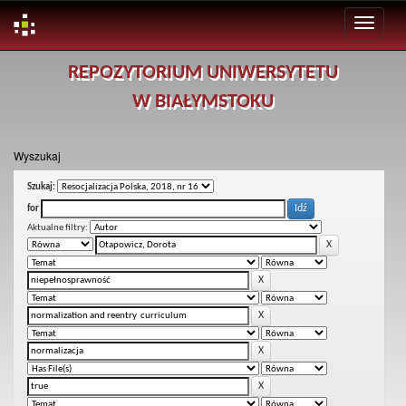
Skip
REPOZYTORIUM UNIWERSYTETU
navigation
W BIAŁYMSTOKU
Wyszukaj
Szukaj:
for
Aktualne filtry: