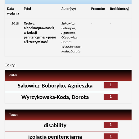
Data
Tytuł
Autor(rzy)
Promotor
Redaktor(rzy)
wydania
2018
Osoby z
Sakowicz-
-
-
niepełnosprawnością
Boboryko,
w izolacji
Agnieszka;
penitencjarnej – pozór
Otapowicz,
a/i rzeczywistość
Dorota;
Wyrzykowska-
Koda, Dorota
Odkryj
Autor
1
Sakowicz-Boboryko, Agnieszka
1
Wyrzykowska-Koda, Dorota
Temat
1
disability
1
izolacja penitencjarna