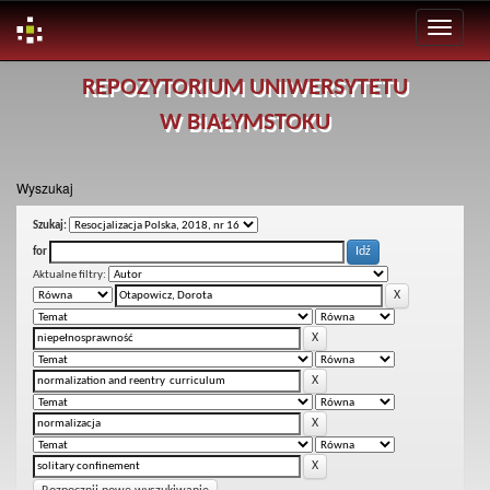
Skip
REPOZYTORIUM UNIWERSYTETU
navigation
W BIAŁYMSTOKU
Wyszukaj
Szukaj:
for
Aktualne filtry: