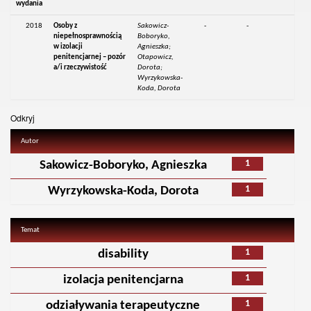
wydania
2018
Osoby z
Sakowicz-
-
-
niepełnosprawnością
Boboryko,
w izolacji
Agnieszka;
penitencjarnej – pozór
Otapowicz,
a/i rzeczywistość
Dorota;
Wyrzykowska-
Koda, Dorota
Odkryj
Autor
1
Sakowicz-Boboryko, Agnieszka
1
Wyrzykowska-Koda, Dorota
Temat
1
disability
1
izolacja penitencjarna
1
odziaływania terapeutyczne