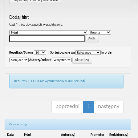
Rozpocznij nowe wyszukiwanie
Dodaj filtr:
Uzyj filtrów aby zagęścić wyszukiwanie.
Rezultaty/Strona
|
Sortuj pozycje wg
In order
Autorzy/rekord
Rezultaty 1-1 z 1 (Czas wyszukiwania: 0.001 sekund).
poprzedni
1
następny
Odsłon pozycji:
Data
Tytuł
Autor(rzy)
Promotor
Redaktor(rzy)