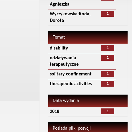
Agnieszka
1
Wyrzykowska-Koda,
Dorota
Temat
1
disability
1
odziaływania
terapeutyczne
1
solitary confinement
1
therapeutic activities
Data wydania
1
2018
Posiada pliki pozycji