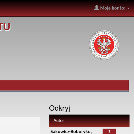
Moje konto:
TU
Odkryj
Autor
1
Sakowicz-Boboryko,