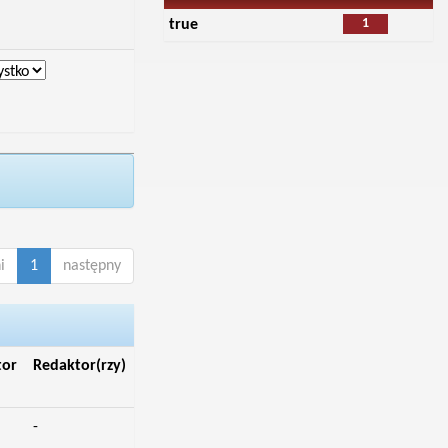
1
true
i
1
następny
tor
Redaktor(rzy)
-