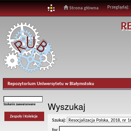
Przeglądaj:
Strona główna
Skip
R
navigation
Repozytorium Uniwersytetu w Białymstoku
Wyszukaj
Szukanie zaawansowane
Zespoły i Kolekcje
Szukaj:
for