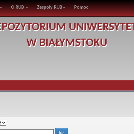
O RUB
Zespoły RUB
Pomoc
EPOZYTORIUM UNIWERSYTE
W BIAŁYMSTOKU