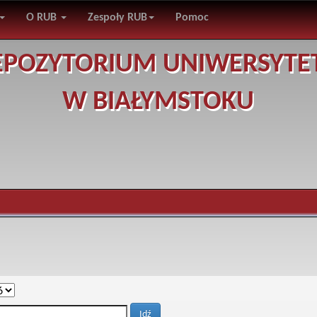
O RUB
Zespoły RUB
Pomoc
EPOZYTORIUM UNIWERSYTE
W BIAŁYMSTOKU