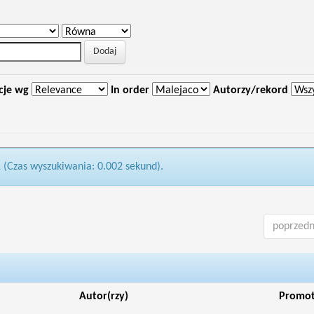
cje wg
In order
Autorzy/rekord
1 (Czas wyszukiwania: 0.002 sekund).
poprzedn
Autor(rzy)
Promo