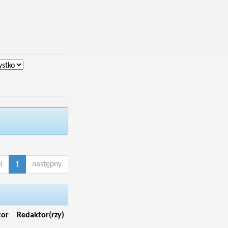
i
1
następny
tor
Redaktor(rzy)