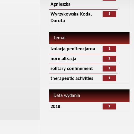
Agnieszka
1
Wyrzykowska-Koda,
Dorota
Temat
1
izolacja penitencjarna
1
normalizacja
1
solitary confinement
1
therapeutic activities
Data wydania
1
2018