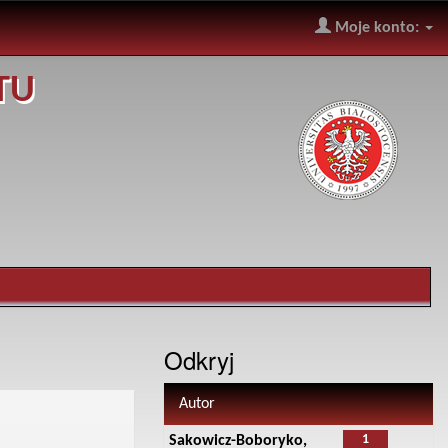
Moje konto:
TU
Odkryj
Autor
1
Sakowicz-Boboryko,