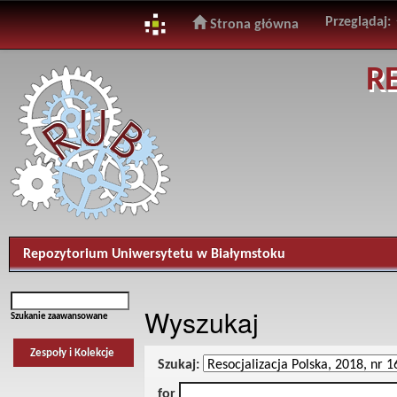
Przeglądaj:
Strona główna
Skip
R
navigation
Repozytorium Uniwersytetu w Białymstoku
Wyszukaj
Szukanie zaawansowane
Zespoły i Kolekcje
Szukaj:
for