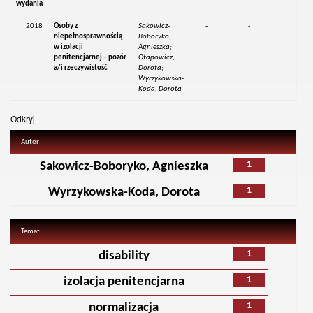
wydania
2018
Osoby z
Sakowicz-
-
-
niepełnosprawnością
Boboryko,
w izolacji
Agnieszka;
penitencjarnej – pozór
Otapowicz,
a/i rzeczywistość
Dorota;
Wyrzykowska-
Koda, Dorota
Odkryj
Autor
1
Sakowicz-Boboryko, Agnieszka
1
Wyrzykowska-Koda, Dorota
Temat
1
disability
1
izolacja penitencjarna
1
normalizacja