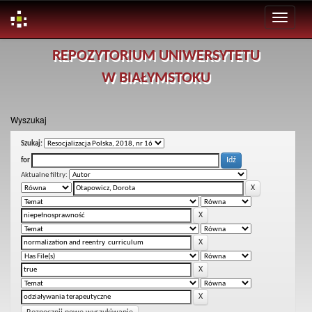
Skip
REPOZYTORIUM UNIWERSYTETU
navigation
W BIAŁYMSTOKU
Wyszukaj
Szukaj:
for
Aktualne filtry: