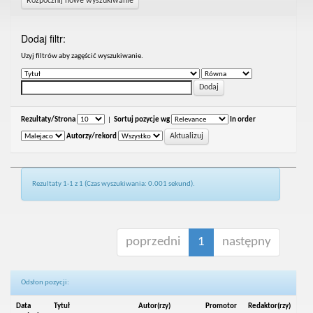
Rozpocznij nowe wyszukiwanie
Dodaj filtr:
Uzyj filtrów aby zagęścić wyszukiwanie.
Rezultaty/Strona
|
Sortuj pozycje wg
In order
Autorzy/rekord
Rezultaty 1-1 z 1 (Czas wyszukiwania: 0.001 sekund).
poprzedni
1
następny
Odsłon pozycji:
Data
Tytuł
Autor(rzy)
Promotor
Redaktor(rzy)