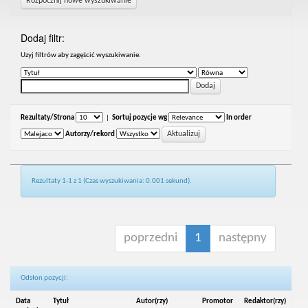
Rozpocznij nowe wyszukiwanie
Dodaj filtr:
Uzyj filtrów aby zagęścić wyszukiwanie.
Rezultaty/Strona
|
Sortuj pozycje wg
In order
Autorzy/rekord
Rezultaty 1-1 z 1 (Czas wyszukiwania: 0.001 sekund).
poprzedni
1
następny
Odsłon pozycji:
Data
Tytuł
Autor(rzy)
Promotor
Redaktor(rzy)