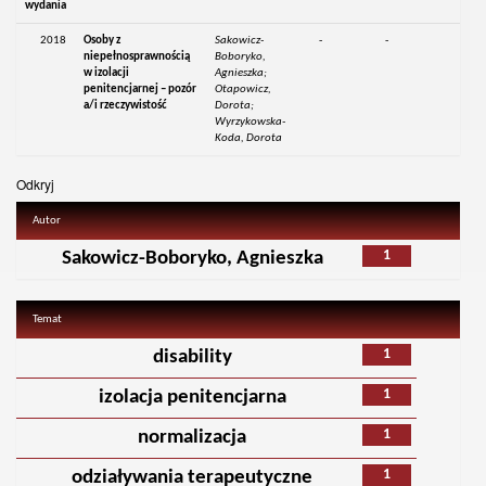
wydania
2018
Osoby z
Sakowicz-
-
-
niepełnosprawnością
Boboryko,
w izolacji
Agnieszka;
penitencjarnej – pozór
Otapowicz,
a/i rzeczywistość
Dorota;
Wyrzykowska-
Koda, Dorota
Odkryj
Autor
1
Sakowicz-Boboryko, Agnieszka
Temat
1
disability
1
izolacja penitencjarna
1
normalizacja
1
odziaływania terapeutyczne