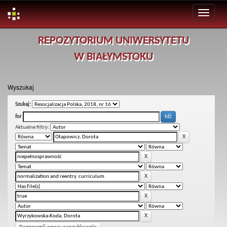
Skip
REPOZYTORIUM UNIWERSYTETU
navigation
W BIAŁYMSTOKU
Wyszukaj
Szukaj:
for
Aktualne filtry: