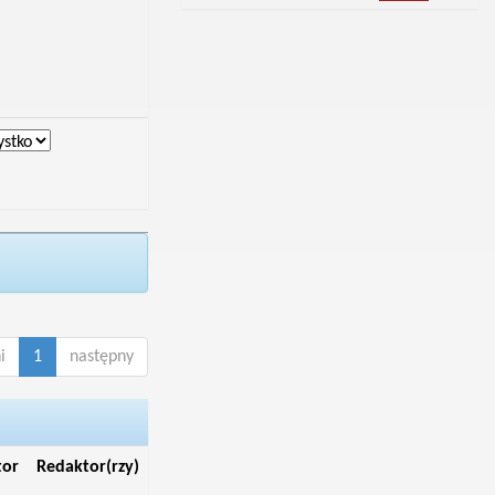
i
1
następny
tor
Redaktor(rzy)