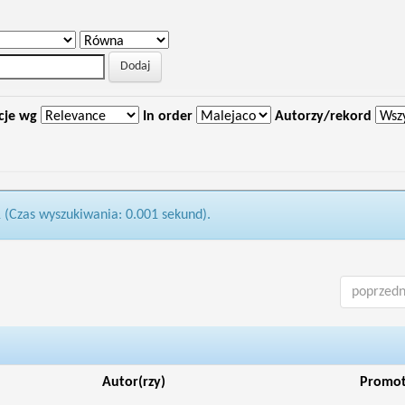
cje wg
In order
Autorzy/rekord
1 (Czas wyszukiwania: 0.001 sekund).
poprzedn
Autor(rzy)
Promo