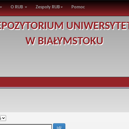
O RUB
Zespoły RUB
Pomoc
EPOZYTORIUM UNIWERSYTE
W BIAŁYMSTOKU