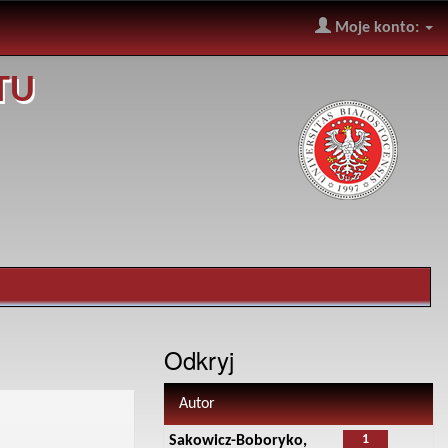
Moje konto:
TU
Odkryj
Autor
1
Sakowicz-Boboryko,