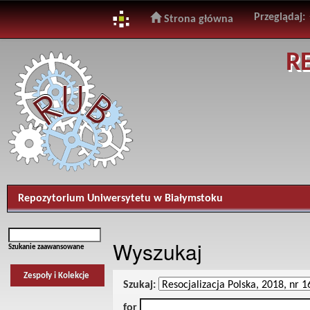
Przeglądaj:
Strona główna
Skip
R
navigation
Repozytorium Uniwersytetu w Białymstoku
Wyszukaj
Szukanie zaawansowane
Zespoły i Kolekcje
Szukaj:
for