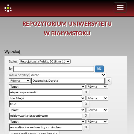
Skip
REPOZYTORIUM UNIWERSYTETU
navigation
W BIAŁYMSTOKU
Wyszukaj
Szukaj:
for
Aktualne filtry: