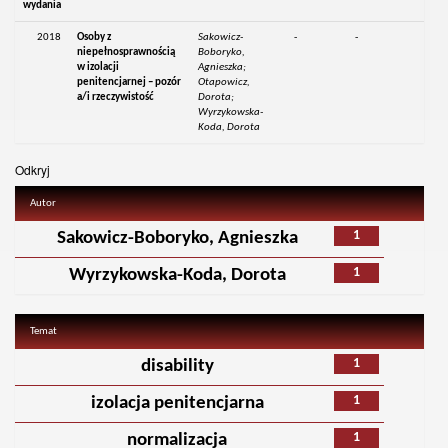
wydania
2018
Osoby z
Sakowicz-
-
-
niepełnosprawnością
Boboryko,
w izolacji
Agnieszka;
penitencjarnej – pozór
Otapowicz,
a/i rzeczywistość
Dorota;
Wyrzykowska-
Koda, Dorota
Odkryj
Autor
1
Sakowicz-Boboryko, Agnieszka
1
Wyrzykowska-Koda, Dorota
Temat
1
disability
1
izolacja penitencjarna
1
normalizacja