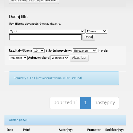
Rozpocznij nowe wyszukiwanie
Dodaj filtr:
Uzyj filtrów aby zagęścić wyszukiwanie.
Rezultaty/Strona
|
Sortuj pozycje wg
In order
Autorzy/rekord
Rezultaty 1-1 z 1 (Czas wyszukiwania: 0.001 sekund).
poprzedni
1
następny
Odsłon pozycji:
Data
Tytuł
Autor(rzy)
Promotor
Redaktor(rzy)