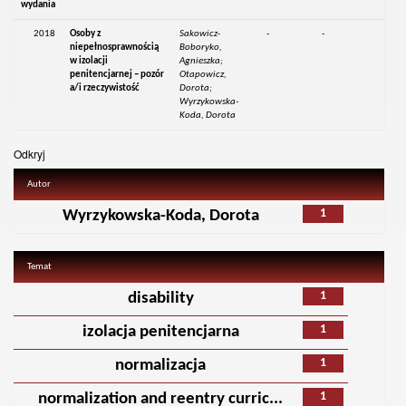
wydania
2018
Osoby z
Sakowicz-
-
-
niepełnosprawnością
Boboryko,
w izolacji
Agnieszka;
penitencjarnej – pozór
Otapowicz,
a/i rzeczywistość
Dorota;
Wyrzykowska-
Koda, Dorota
Odkryj
Autor
1
Wyrzykowska-Koda, Dorota
Temat
1
disability
1
izolacja penitencjarna
1
normalizacja
1
normalization and reentry curric...