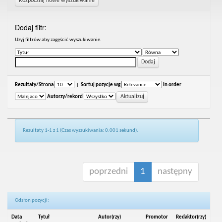
Rozpocznij nowe wyszukiwanie
Dodaj filtr:
Uzyj filtrów aby zagęścić wyszukiwanie.
Rezultaty/Strona
|
Sortuj pozycje wg
In order
Autorzy/rekord
Rezultaty 1-1 z 1 (Czas wyszukiwania: 0.001 sekund).
poprzedni
1
następny
Odsłon pozycji:
Data
Tytuł
Autor(rzy)
Promotor
Redaktor(rzy)