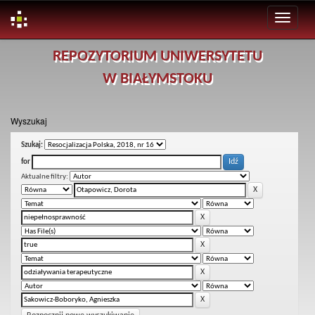
Skip
REPOZYTORIUM UNIWERSYTETU
navigation
W BIAŁYMSTOKU
Wyszukaj
Szukaj:
for
Aktualne filtry: