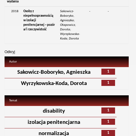
wydania
2018
Osoby z
Sakowicz-
-
-
niepełnosprawnością
Boboryko,
w izolacji
Agnieszka;
penitencjarnej – pozór
Otapowicz,
a/i rzeczywistość
Dorota;
Wyrzykowska-
Koda, Dorota
Odkryj
Autor
1
Sakowicz-Boboryko, Agnieszka
1
Wyrzykowska-Koda, Dorota
Temat
1
disability
1
izolacja penitencjarna
1
normalizacja