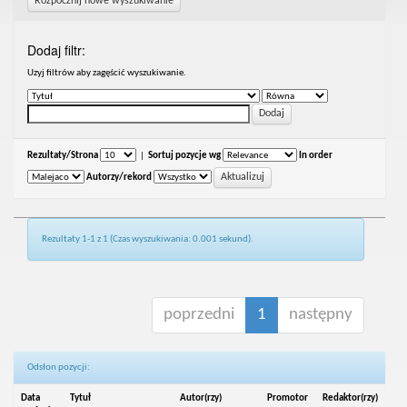
Rozpocznij nowe wyszukiwanie
Dodaj filtr:
Uzyj filtrów aby zagęścić wyszukiwanie.
Rezultaty/Strona
|
Sortuj pozycje wg
In order
Autorzy/rekord
Rezultaty 1-1 z 1 (Czas wyszukiwania: 0.001 sekund).
poprzedni
1
następny
Odsłon pozycji:
Data
Tytuł
Autor(rzy)
Promotor
Redaktor(rzy)