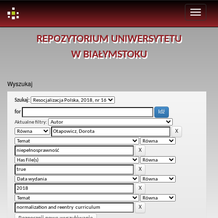
Skip
REPOZYTORIUM UNIWERSYTETU
navigation
W BIAŁYMSTOKU
Wyszukaj
Szukaj:
for
Aktualne filtry: