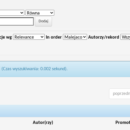
cje wg
In order
Autorzy/rekord
1 (Czas wyszukiwania: 0.002 sekund).
poprzedn
Autor(rzy)
Promo