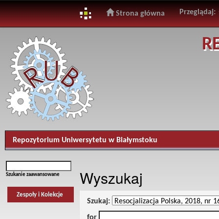
Przeglądaj:
Strona główna
Skip
R
navigation
Repozytorium Uniwersytetu w Białymstoku
Wyszukaj
Szukanie zaawansowane
Zespoły i Kolekcje
Szukaj:
for