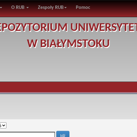
O RUB
Zespoły RUB
Pomoc
EPOZYTORIUM UNIWERSYTE
W BIAŁYMSTOKU