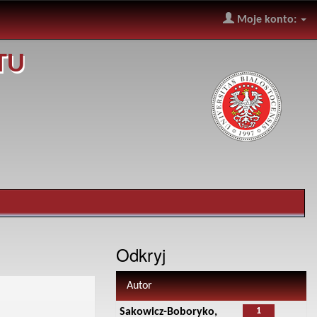
Moje konto:
TU
Odkryj
Autor
1
Sakowicz-Boboryko,