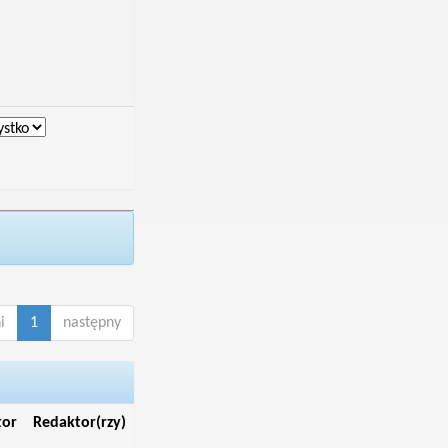
i
1
następny
tor
Redaktor(rzy)