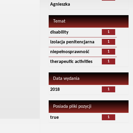
Agnieszka
Temat
1
disability
1
izolacja penitencjarna
1
niepełnosprawność
1
therapeutic activities
Data wydania
1
2018
Posiada pliki pozycji
1
true