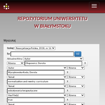
Skip
REPOZYTORIUM UNIWERSYTETU
navigation
W BIAŁYMSTOKU
Wyszukaj
Szukaj:
for
Aktualne filtry: