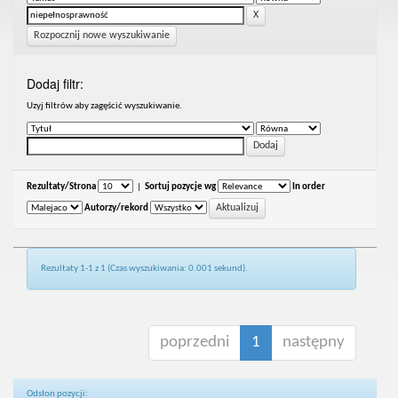
Rozpocznij nowe wyszukiwanie
Dodaj filtr:
Uzyj filtrów aby zagęścić wyszukiwanie.
Rezultaty/Strona
|
Sortuj pozycje wg
In order
Autorzy/rekord
Rezultaty 1-1 z 1 (Czas wyszukiwania: 0.001 sekund).
poprzedni
1
następny
Odsłon pozycji: