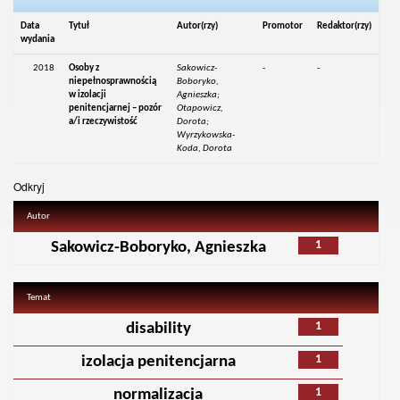
Data
Tytuł
Autor(rzy)
Promotor
Redaktor(rzy)
wydania
2018
Osoby z
Sakowicz-
-
-
niepełnosprawnością
Boboryko,
w izolacji
Agnieszka;
penitencjarnej – pozór
Otapowicz,
a/i rzeczywistość
Dorota;
Wyrzykowska-
Koda, Dorota
Odkryj
Autor
1
Sakowicz-Boboryko, Agnieszka
Temat
1
disability
1
izolacja penitencjarna
1
normalizacja