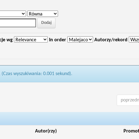
cje wg
In order
Autorzy/rekord
1 (Czas wyszukiwania: 0.001 sekund).
poprzedn
Autor(rzy)
Promo