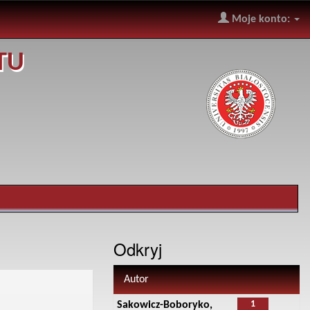
Moje konto:
TU
Odkryj
Autor
1
Sakowicz-Boboryko,