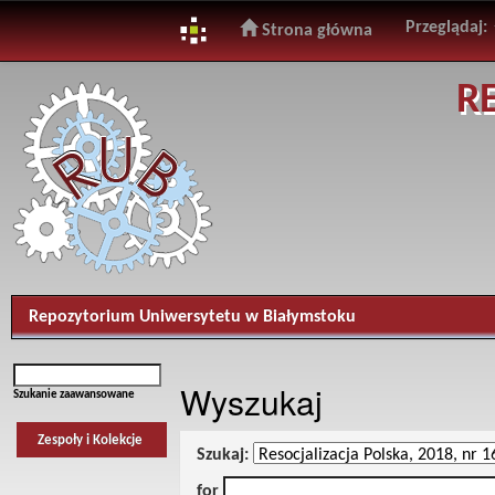
Przeglądaj:
Strona główna
Skip
R
navigation
Repozytorium Uniwersytetu w Białymstoku
Wyszukaj
Szukanie zaawansowane
Zespoły i Kolekcje
Szukaj:
for