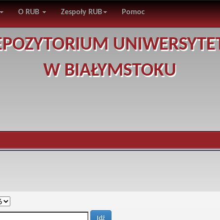
O RUB
Zespoły RUB
Pomoc
EPOZYTORIUM UNIWERSYTE
W BIAŁYMSTOKU