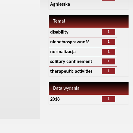
Agnieszka
Temat
1
disability
1
niepełnosprawność
1
normalizacja
1
solitary confinement
1
therapeutic activities
Data wydania
1
2018