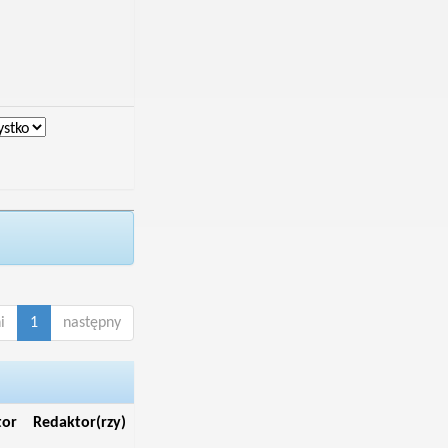
i
1
następny
tor
Redaktor(rzy)